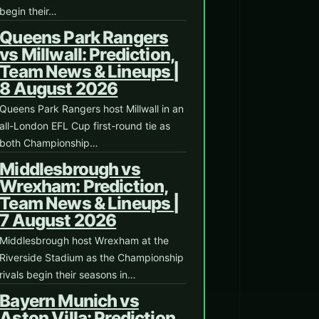
begin their…
Queens Park Rangers
vs Millwall: Prediction,
Team News & Lineups |
8 August 2026
Queens Park Rangers host Millwall in an
all-London EFL Cup first-round tie as
both Championship…
Middlesbrough vs
Wrexham: Prediction,
Team News & Lineups |
7 August 2026
Middlesbrough host Wrexham at the
Riverside Stadium as the Championship
rivals begin their seasons in…
Bayern Munich vs
Aston Villa: Prediction,