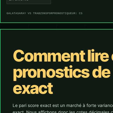
GALATASARAY VS TRABZONSPOR
PRONOSTIQUEUR: CS
Comment lire
pronostics de
exact
Le pari score exact est un marché à forte variance 
exact. Nous affichons donc les cotes décimales cl