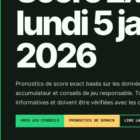
lundi 5 j
2026
Pronostics de score exact basés sur les donnée
accumulateur et conseils de jeu responsable. To
informatives et doivent être vérifiées avec les ca
VOIR LES CONSEILS
PRONOSTICS DE DEMAIN
LIRE L