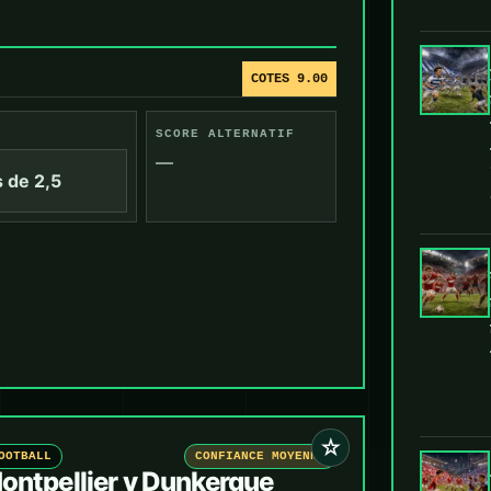
COTES 9.00
SCORE ALTERNATIF
—
s de 2,5
☆
OOTBALL
CONFIANCE MOYENNE
ontpellier v Dunkerque