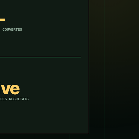
—
S COUVERTES
ive
 DES RÉSULTATS