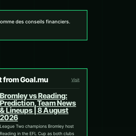
comme des conseils financiers.
t from Goal.mu
Visit
Bromley vs Reading:
Prediction, Team News
& Lineups | 8 August
2026
League Two champions Bromley host
Reading in the EFL Cup as both clubs