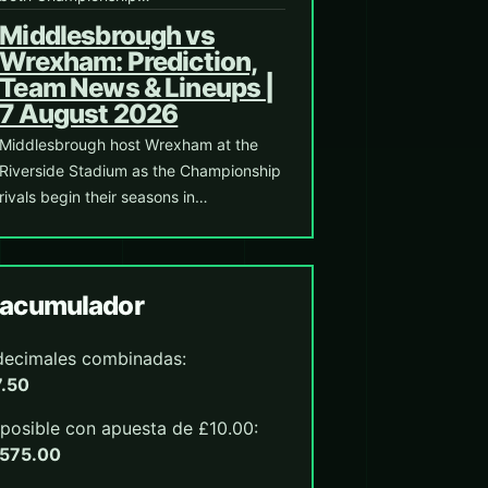
Middlesbrough vs
Wrexham: Prediction,
Team News & Lineups |
7 August 2026
Middlesbrough host Wrexham at the
Riverside Stadium as the Championship
rivals begin their seasons in…
 acumulador
decimales combinadas:
.50
posible con apuesta de £10.00:
,575.00