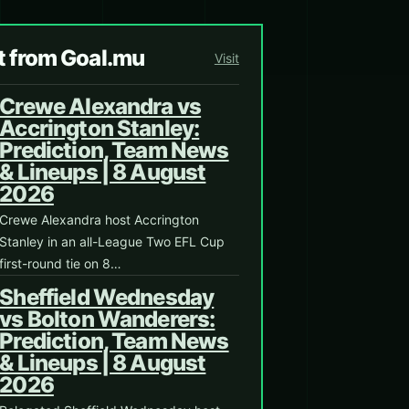
t from Goal.mu
Visit
Crewe Alexandra vs
Accrington Stanley:
Prediction, Team News
& Lineups | 8 August
2026
Crewe Alexandra host Accrington
Stanley in an all-League Two EFL Cup
first-round tie on 8…
Sheffield Wednesday
vs Bolton Wanderers:
Prediction, Team News
& Lineups | 8 August
2026