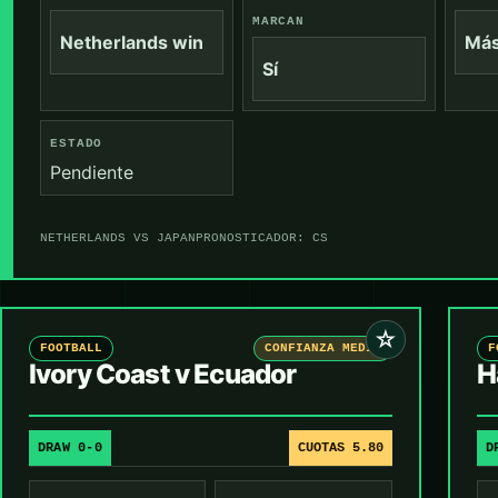
MARCAN
Netherlands win
Más
Sí
ESTADO
Pendiente
NETHERLANDS VS JAPAN
PRONOSTICADOR: CS
☆
FOOTBALL
CONFIANZA MEDIA
F
Ivory Coast v Ecuador
H
DRAW 0-0
CUOTAS 5.80
D