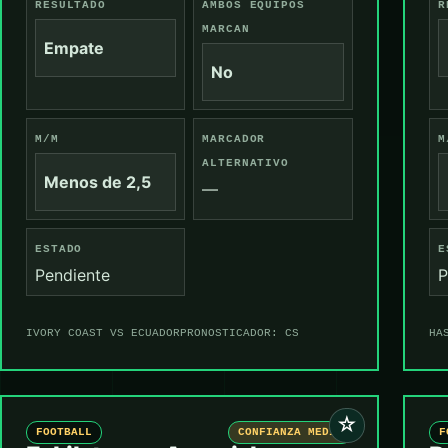
RESULTADO
AMBOS EQUIPOS
R
MARCAN
Empate
No
M/M
MARCADOR
M
ALTERNATIVO
Menos de 2,5
—
ESTADO
E
Pendiente
P
IVORY COAST VS ECUADOR
PRONOSTICADOR: CS
HA
☆
FOOTBALL
CONFIANZA MEDIA
F