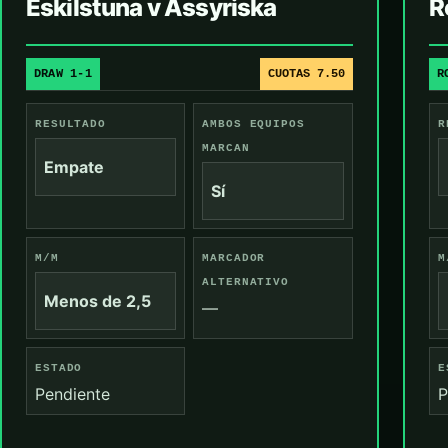
Eskilstuna v Assyriska
R
DRAW 1-1
CUOTAS 7.50
R
RESULTADO
AMBOS EQUIPOS
R
MARCAN
Empate
Sí
M/M
MARCADOR
M
ALTERNATIVO
Menos de 2,5
—
ESTADO
E
Pendiente
P