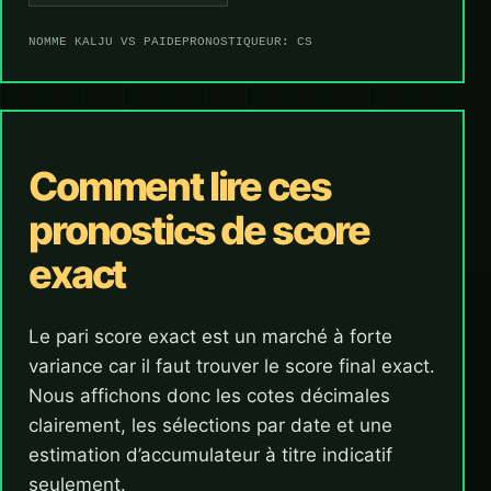
NOMME KALJU VS PAIDE
PRONOSTIQUEUR: CS
Comment lire ces
pronostics de score
exact
Le pari score exact est un marché à forte
variance car il faut trouver le score final exact.
Nous affichons donc les cotes décimales
clairement, les sélections par date et une
estimation d’accumulateur à titre indicatif
seulement.