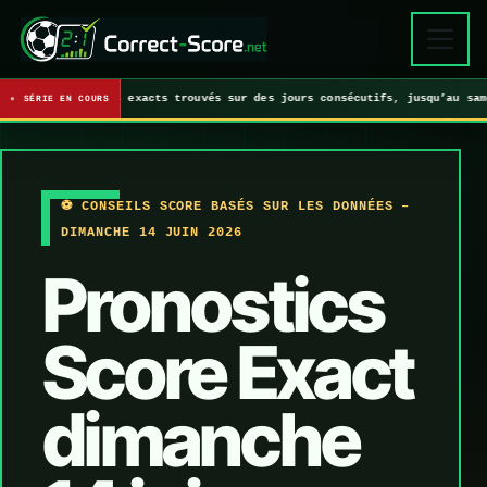
2 JOURS ! 6 scores exacts trouvés sur des jours consécutifs, jusqu’au sa
SÉRIE EN COURS
⚽ CONSEILS SCORE BASÉS SUR LES DONNÉES –
DIMANCHE 14 JUIN 2026
Pronostics
Score Exact
dimanche