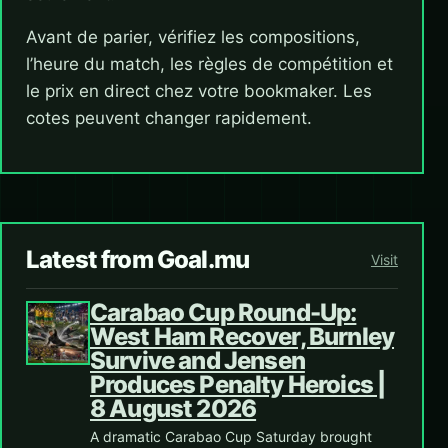
Avant de parier, vérifiez les compositions,
l’heure du match, les règles de compétition et
le prix en direct chez votre bookmaker. Les
cotes peuvent changer rapidement.
Latest from Goal.mu
Visit
Carabao Cup Round-Up:
West Ham Recover, Burnley
Survive and Jensen
Produces Penalty Heroics |
8 August 2026
A dramatic Carabao Cup Saturday brought