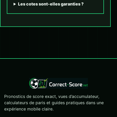
Les cotes sont-elles garanties ?
Pronostics de score exact, vues d’accumulateur,
calculateurs de paris et guides pratiques dans une
expérience mobile claire.