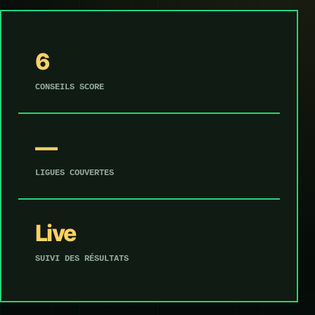
6
CONSEILS SCORE
—
LIGUES COUVERTES
Live
SUIVI DES RÉSULTATS