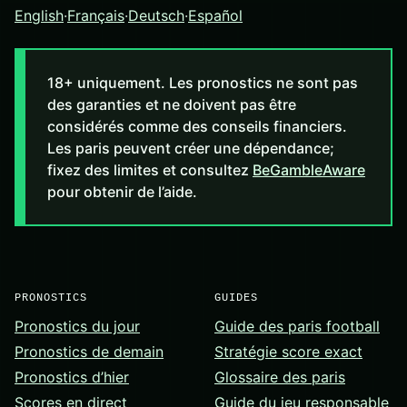
English
·
Français
·
Deutsch
·
Español
18+ uniquement. Les pronostics ne sont pas
des garanties et ne doivent pas être
considérés comme des conseils financiers.
Les paris peuvent créer une dépendance;
fixez des limites et consultez
BeGambleAware
pour obtenir de l’aide.
PRONOSTICS
GUIDES
Pronostics du jour
Guide des paris football
Pronostics de demain
Stratégie score exact
Pronostics d’hier
Glossaire des paris
Scores en direct
Guide du jeu responsable