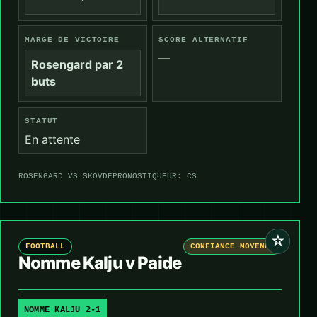
MARGE DE VICTOIRE
SCORE ALTERNATIF
—
Rosengard par 2
buts
STATUT
En attente
ROSENGARD VS SKOVDE
PRONOSTIQUEUR: CS
☆
FOOTBALL
CONFIANCE MOYENNE
Nomme Kalju v Paide
NOMME KALJU 2-1