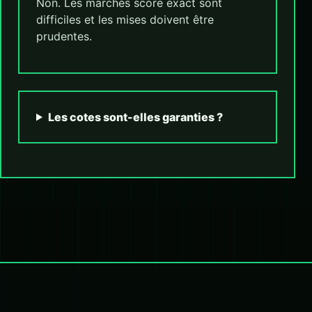
Non. Les marchés score exact sont
difficiles et les mises doivent être
prudentes.
Les cotes sont-elles garanties ?