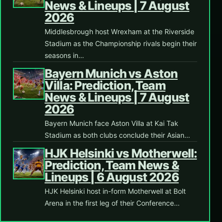
News & Lineups | 7 August
2026
Middlesbrough host Wrexham at the Riverside
Stadium as the Championship rivals begin their
seasons in…
Bayern Munich vs Aston
Villa: Prediction, Team
News & Lineups | 7 August
2026
Bayern Munich face Aston Villa at Kai Tak
Stadium as both clubs conclude their Asian…
HJK Helsinki vs Motherwell:
Prediction, Team News &
Lineups | 6 August 2026
HJK Helsinki host in-form Motherwell at Bolt
Arena in the first leg of their Conference…