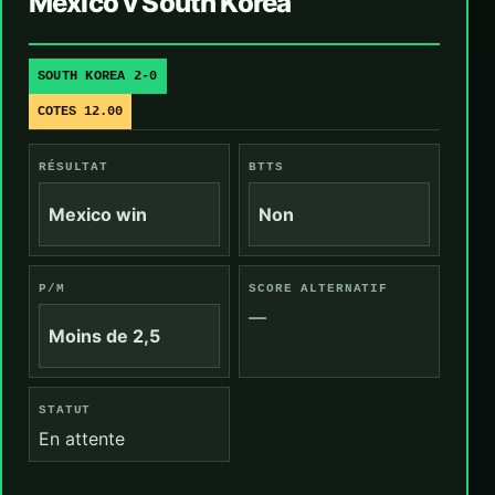
Mexico v South Korea
SOUTH KOREA 2-0
COTES 12.00
RÉSULTAT
BTTS
Mexico win
Non
P/M
SCORE ALTERNATIF
—
Moins de 2,5
STATUT
En attente