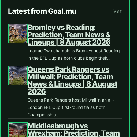
Latest from Goal.mu
Visit
Bromley vs Reading:
Prediction, Team News &
Lineups | 8 August 2026
League Two champions Bromley host Reading
in the EFL Cup as both clubs begin their…
Queens Park Rangers vs
Millwall: Prediction, Team
News & Lineups | 8 August
2026
Queens Park Rangers host Millwall in an all-
London EFL Cup first-round tie as both
Championship…
Middlesbrough vs
Wrexham: Prediction, Team