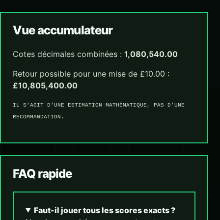
Vue accumulateur
Cotes décimales combinées :
1,080,540.00
Retour possible pour une mise de £10.00 :
£10,805,400.00
IL S’AGIT D’UNE ESTIMATION MATHÉMATIQUE, PAS D’UNE
RECOMMANDATION.
FAQ rapide
Faut-il jouer tous les scores exacts ?