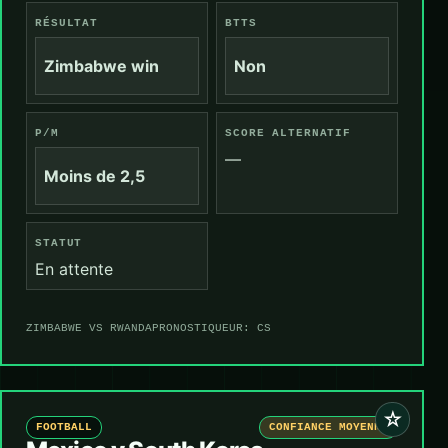
RÉSULTAT
BTTS
Zimbabwe win
Non
P/M
SCORE ALTERNATIF
—
Moins de 2,5
STATUT
En attente
ZIMBABWE VS RWANDA
PRONOSTIQUEUR: CS
☆
FOOTBALL
CONFIANCE MOYENNE