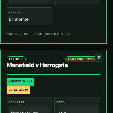
STATUT
En attente
ANGOLA VS MAURITIUS
PRONOSTIQUEUR: CS
☆
FOOTBALL
CONFIANCE MOYENNE
Mansfield v Harrogate
MANSFIELD 4-1
COTES 23.00
RÉSULTAT
BTTS