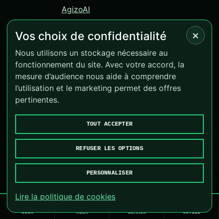
AgizoAI
×
Vos choix de confidentialité
Nous utilisons un stockage nécessaire au
© 2026 Correct-Score.net. Tous droits réservés.
fonctionnement du site. Avec votre accord, la
mesure d’audience nous aide à comprendre
Version 4.0.12
l’utilisation et le marketing permet des offres
BeGambleAware
·
GamCare
pertinentes.
Gérer les cookies
TOUT ACCEPTER
Goal.mu
·
Rezilta
·
AgizoAI
REFUSER LES OPTIONS
PERSONNALISER
Lire la politique de cookies
🏠
←
🔥
🧮
JOUR
HIER
DEMAIN
OUTILS