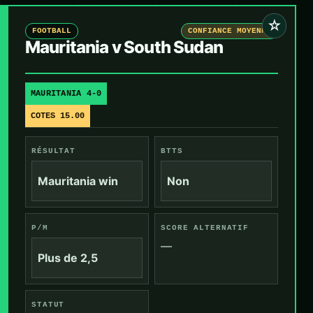
☆
FOOTBALL
CONFIANCE MOYENNE
Mauritania v South Sudan
MAURITANIA 4-0
COTES 15.00
RÉSULTAT
BTTS
Mauritania win
Non
P/M
SCORE ALTERNATIF
—
Plus de 2,5
STATUT