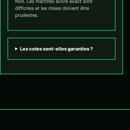
Non. Les marchés score exact sont
difficiles et les mises doivent être
prudentes.
Les cotes sont-elles garanties ?