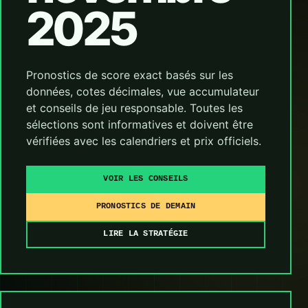
2025
Pronostics de score exact basés sur les
données, cotes décimales, vue accumulateur
et conseils de jeu responsable. Toutes les
sélections sont informatives et doivent être
vérifiées avec les calendriers et prix officiels.
VOIR LES CONSEILS
PRONOSTICS DE DEMAIN
LIRE LA STRATÉGIE