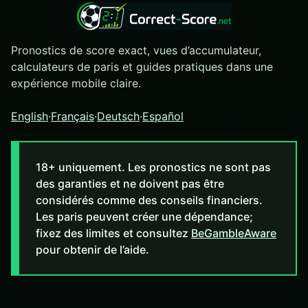
Pronostics de score exact, vues d’accumulateur,
calculateurs de paris et guides pratiques dans une
expérience mobile claire.
English
·
Français
·
Deutsch
·
Español
18+ uniquement. Les pronostics ne sont pas
des garanties et ne doivent pas être
considérés comme des conseils financiers.
Les paris peuvent créer une dépendance;
fixez des limites et consultez
BeGambleAware
pour obtenir de l’aide.