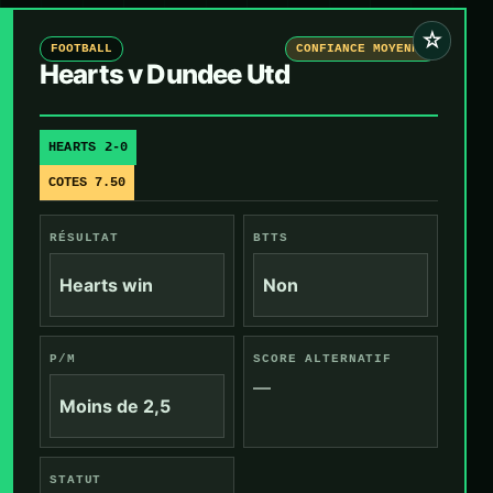
☆
FOOTBALL
CONFIANCE MOYENNE
Hearts v Dundee Utd
HEARTS 2-0
COTES 7.50
RÉSULTAT
BTTS
Hearts win
Non
P/M
SCORE ALTERNATIF
—
Moins de 2,5
STATUT