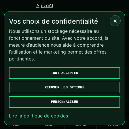
AgizoAI
×
Vos choix de confidentialité
Nous utilisons un stockage nécessaire au
© 2026 Correct-Score.net. Tous droits réservés.
fonctionnement du site. Avec votre accord, la
mesure d’audience nous aide à comprendre
Version 4.0.12
l’utilisation et le marketing permet des offres
BeGambleAware
·
GamCare
pertinentes.
Gérer les cookies
TOUT ACCEPTER
Goal.mu
·
Rezilta
·
AgizoAI
REFUSER LES OPTIONS
PERSONNALISER
Lire la politique de cookies
🏠
←
🔥
🧮
JOUR
HIER
DEMAIN
OUTILS