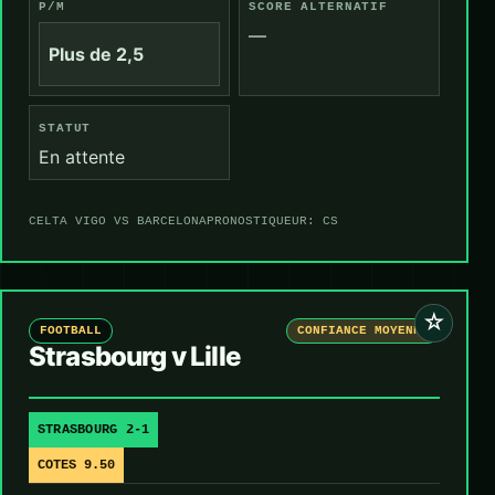
P/M
SCORE ALTERNATIF
—
Plus de 2,5
STATUT
En attente
CELTA VIGO VS BARCELONA
PRONOSTIQUEUR: CS
☆
FOOTBALL
CONFIANCE MOYENNE
Strasbourg v Lille
STRASBOURG 2-1
COTES 9.50