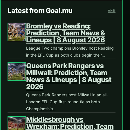
Latest from Goal.mu
Visit
Bromley vs Reading:
Prediction, Team News &
Lineups | 8 August 2026
League Two champions Bromley host Reading
in the EFL Cup as both clubs begin their…
Queens Park Rangers vs
Millwall: Prediction, Team
News & Lineups | 8 August
2026
Queens Park Rangers host Millwall in an all-
London EFL Cup first-round tie as both
Championship…
Middlesbrough vs
Wrexham: Prediction, Team