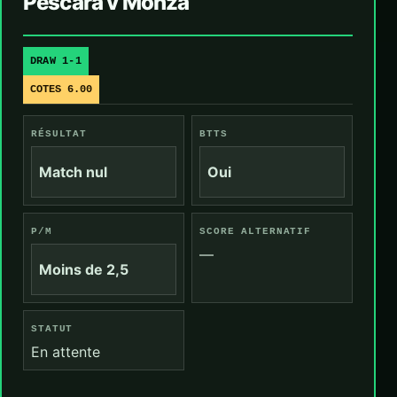
Pescara v Monza
DRAW 1-1
COTES 6.00
RÉSULTAT
BTTS
Match nul
Oui
P/M
SCORE ALTERNATIF
—
Moins de 2,5
STATUT
En attente