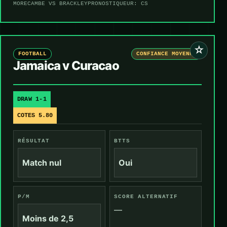
MORECAMBE VS BRACKLEY
PRONOSTIQUEUR: CS
☆
FOOTBALL
CONFIANCE MOYENNE
Jamaica v Curacao
DRAW 1-1
COTES 5.80
RÉSULTAT
BTTS
Match nul
Oui
P/M
SCORE ALTERNATIF
—
Moins de 2,5