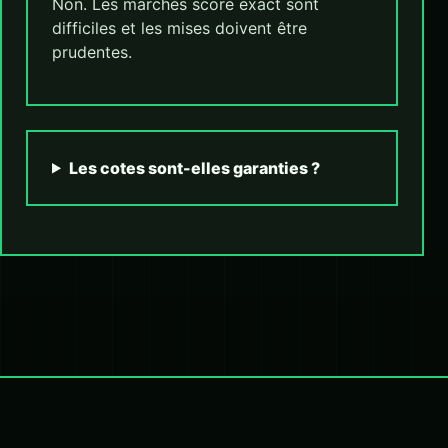
Non. Les marchés score exact sont
difficiles et les mises doivent être
prudentes.
Les cotes sont-elles garanties ?