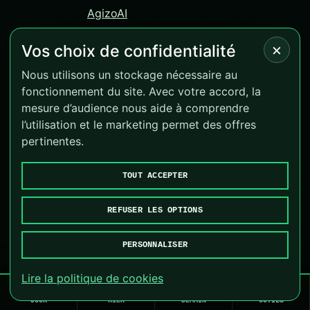
AgizoAI
×
Vos choix de confidentialité
Nous utilisons un stockage nécessaire au
© 2026 Correct-Score.net. Tous droits réservés.
fonctionnement du site. Avec votre accord, la
mesure d’audience nous aide à comprendre
Version 4.0.12
l’utilisation et le marketing permet des offres
BeGambleAware
·
GamCare
pertinentes.
Gérer les cookies
TOUT ACCEPTER
Goal.mu
·
Rezilta
·
AgizoAI
REFUSER LES OPTIONS
PERSONNALISER
Lire la politique de cookies
🏠
←
🔥
🧮
JOUR
HIER
DEMAIN
OUTILS