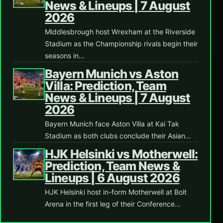
News & Lineups | 7 August
2026
Middlesbrough host Wrexham at the Riverside
Stadium as the Championship rivals begin their
seasons in…
Bayern Munich vs Aston
Villa: Prediction, Team
News & Lineups | 7 August
2026
Bayern Munich face Aston Villa at Kai Tak
Stadium as both clubs conclude their Asian…
HJK Helsinki vs Motherwell:
Prediction, Team News &
Lineups | 6 August 2026
HJK Helsinki host in-form Motherwell at Bolt
Arena in the first leg of their Conference…