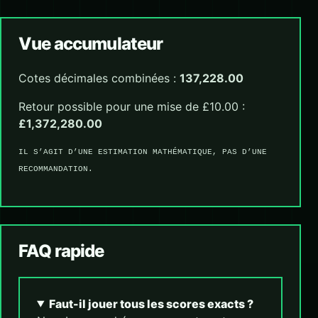
Vue accumulateur
Cotes décimales combinées :
137,228.00
Retour possible pour une mise de £10.00 :
£1,372,280.00
IL S’AGIT D’UNE ESTIMATION MATHÉMATIQUE, PAS D’UNE
RECOMMANDATION.
FAQ rapide
Faut-il jouer tous les scores exacts ?