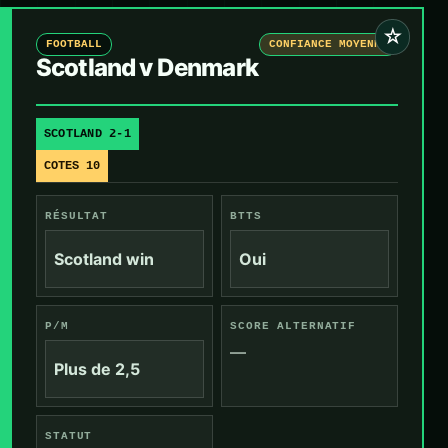
☆
FOOTBALL
CONFIANCE MOYENNE
Scotland v Denmark
SCOTLAND 2-1
COTES 10
RÉSULTAT
BTTS
Scotland win
Oui
P/M
SCORE ALTERNATIF
—
Plus de 2,5
STATUT