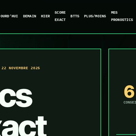
SCORE
MES
JOURD’HUI
DEMAIN
HIER
BTTS
PLUS/MOINS
EXACT
PRONOSTICS
 22 NOVEMBRE 2025
ics
6
CONSE
xact