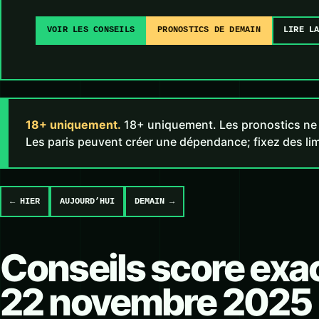
VOIR LES CONSEILS
PRONOSTICS DE DEMAIN
LIRE L
18+ uniquement.
18+ uniquement. Les pronostics ne s
Les paris peuvent créer une dépendance; fixez des li
← HIER
AUJOURD’HUI
DEMAIN →
Conseils score exa
22 novembre 2025