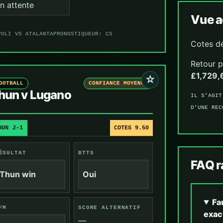
n attente
Vue a
POLI VS ATALANTA
PRONOSTIQUEUR: CS
Cotes d
Retour p
£1,729,
☆
OOTBALL
CONFIANCE MOYENNE
hun v Lugano
IL S’AGIT
D’UNE REC
HUN 2-1
COTES 9.50
ÉSULTAT
BTTS
FAQ r
Thun win
Oui
Fa
/M
SCORE ALTERNATIF
exac
—