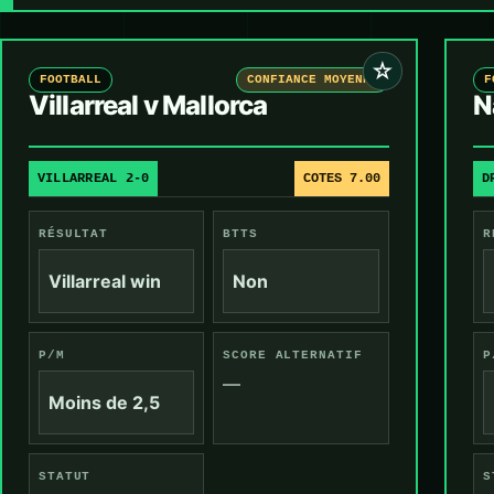
☆
FOOTBALL
CONFIANCE MOYENNE
F
Villarreal v Mallorca
N
VILLARREAL 2-0
COTES 7.00
D
RÉSULTAT
BTTS
R
Villarreal win
Non
P/M
SCORE ALTERNATIF
P
—
Moins de 2,5
STATUT
S