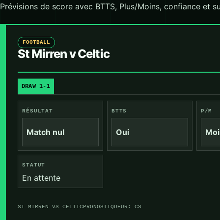
Prévisions de score avec BTTS, Plus/Moins, confiance et sui
FOOTBALL
St Mirren v Celtic
DRAW 1-1
RÉSULTAT
BTTS
P/M
Match nul
Oui
Moi
STATUT
En attente
ST MIRREN VS CELTIC
PRONOSTIQUEUR: CS