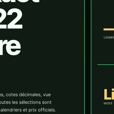
22
re
LIGUE
L
s, cotes décimales, vue
utes les sélections sont
SUIVI
lendriers et prix officiels.