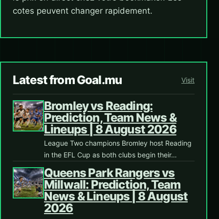
cotes peuvent changer rapidement.
Latest from Goal.mu
Visit
Bromley vs Reading:
Prediction, Team News &
Lineups | 8 August 2026
League Two champions Bromley host Reading
in the EFL Cup as both clubs begin their…
Queens Park Rangers vs
Millwall: Prediction, Team
News & Lineups | 8 August
2026