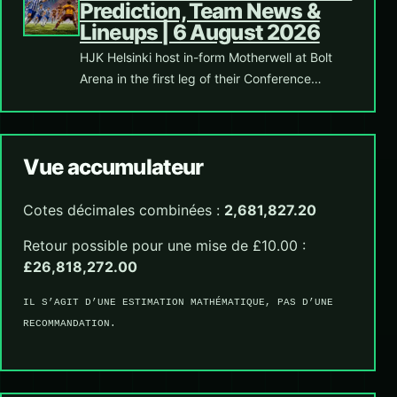
Prediction, Team News &
Lineups | 6 August 2026
HJK Helsinki host in-form Motherwell at Bolt
Arena in the first leg of their Conference…
Vue accumulateur
Cotes décimales combinées :
2,681,827.20
Retour possible pour une mise de £10.00 :
£26,818,272.00
IL S’AGIT D’UNE ESTIMATION MATHÉMATIQUE, PAS D’UNE
RECOMMANDATION.