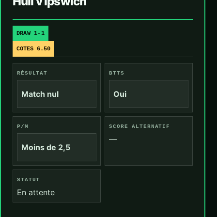
Hull v Ipswich
DRAW 1-1
COTES 6.50
RÉSULTAT
BTTS
Match nul
Oui
P/M
SCORE ALTERNATIF
—
Moins de 2,5
STATUT
En attente