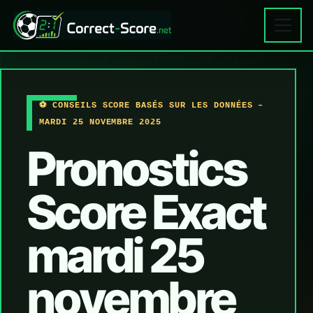
⚽ CONSEILS SCORE BASÉS SUR LES DONNÉES –
MARDI 25 NOVEMBRE 2025
Pronostics
Score Exact
mardi 25
novembre