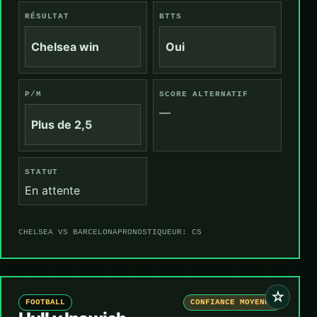
RÉSULTAT
BTTS
Chelsea win
Oui
P/M
SCORE ALTERNATIF
—
Plus de 2,5
STATUT
En attente
CHELSEA VS BARCELONA
PRONOSTIQUEUR: CS
☆
FOOTBALL
CONFIANCE MOYENNE