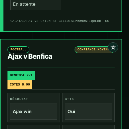
En attente
GALATASARAY VS UNION ST GILLOISE
PRONOSTIQUEUR: CS
☆
FOOTBALL
CONFIANCE MOYENNE
Ajax v Benfica
BENFICA 2-1
COTES 8.00
RÉSULTAT
BTTS
Ajax win
Oui