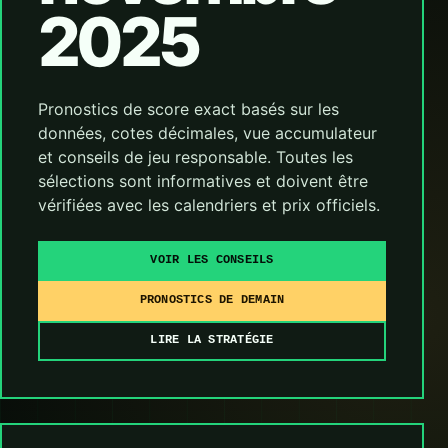
2025
Pronostics de score exact basés sur les
données, cotes décimales, vue accumulateur
et conseils de jeu responsable. Toutes les
sélections sont informatives et doivent être
vérifiées avec les calendriers et prix officiels.
VOIR LES CONSEILS
PRONOSTICS DE DEMAIN
LIRE LA STRATÉGIE