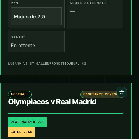
P/M
SCORE ALTERNATIF
—
Moins de 2,5
STATUT
En attente
LUGANO VS ST GALLEN
PRONOSTIQUEUR: CS
☆
FOOTBALL
CONFIANCE MOYENNE
Olympiacos v Real Madrid
REAL MADRID 2-1
COTES 7.50