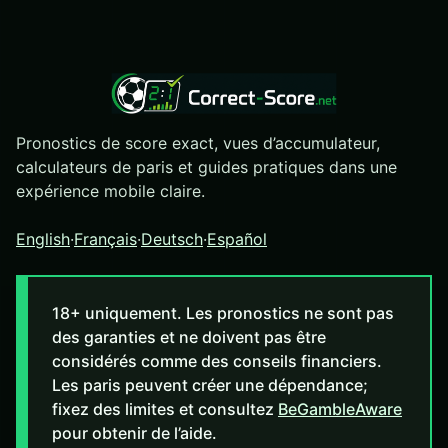
Pronostics de score exact, vues d’accumulateur,
calculateurs de paris et guides pratiques dans une
expérience mobile claire.
English
·
Français
·
Deutsch
·
Español
18+ uniquement. Les pronostics ne sont pas
des garanties et ne doivent pas être
considérés comme des conseils financiers.
Les paris peuvent créer une dépendance;
fixez des limites et consultez
BeGambleAware
pour obtenir de l’aide.