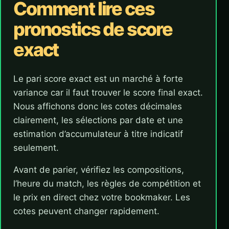
Comment lire ces
pronostics de score
exact
Le pari score exact est un marché à forte
variance car il faut trouver le score final exact.
Nous affichons donc les cotes décimales
clairement, les sélections par date et une
estimation d’accumulateur à titre indicatif
seulement.
Avant de parier, vérifiez les compositions,
l’heure du match, les règles de compétition et
le prix en direct chez votre bookmaker. Les
cotes peuvent changer rapidement.