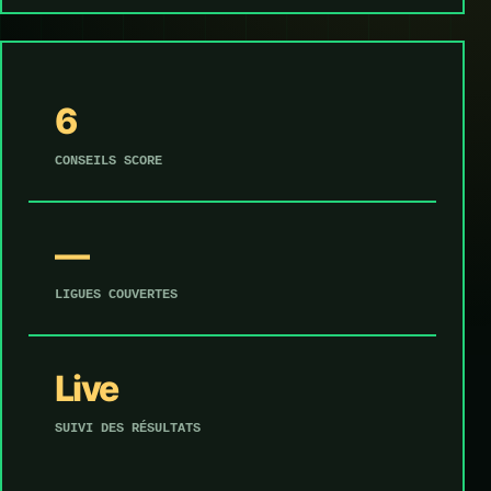
6
CONSEILS SCORE
—
LIGUES COUVERTES
Live
SUIVI DES RÉSULTATS