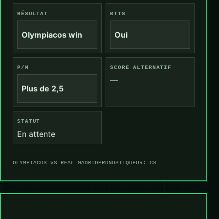
RÉSULTAT
BTTS
Olympiacos win
Oui
P/M
SCORE ALTERNATIF
—
Plus de 2,5
STATUT
En attente
OLYMPIACOS VS REAL MADRID
PRONOSTIQUEUR: CS