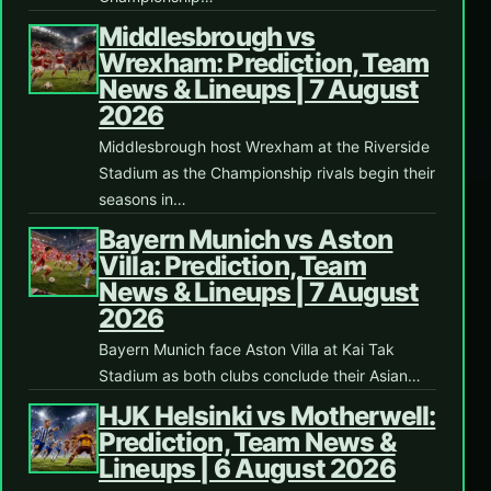
Middlesbrough vs
Wrexham: Prediction, Team
News & Lineups | 7 August
2026
Middlesbrough host Wrexham at the Riverside
Stadium as the Championship rivals begin their
seasons in…
Bayern Munich vs Aston
Villa: Prediction, Team
News & Lineups | 7 August
2026
Bayern Munich face Aston Villa at Kai Tak
Stadium as both clubs conclude their Asian…
HJK Helsinki vs Motherwell:
Prediction, Team News &
Lineups | 6 August 2026