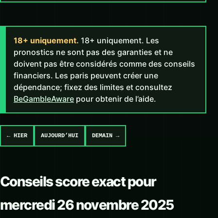
18+ uniquement.
18+ uniquement. Les
pronostics ne sont pas des garanties et ne
doivent pas être considérés comme des conseils
financiers. Les paris peuvent créer une
dépendance; fixez des limites et consultez
BeGambleAware
pour obtenir de l’aide.
← HIER
AUJOURD’HUI
DEMAIN →
Conseils score exact pour
mercredi 26 novembre 2025