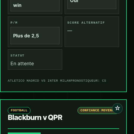
Oui
win
P/M
SCORE ALTERNATIF
—
Plus de 2,5
STATUT
En attente
ATLETICO MADRID VS INTER MILAN
PRONOSTIQUEUR: CS
☆
FOOTBALL
CONFIANCE MOYENNE
Blackburn v QPR