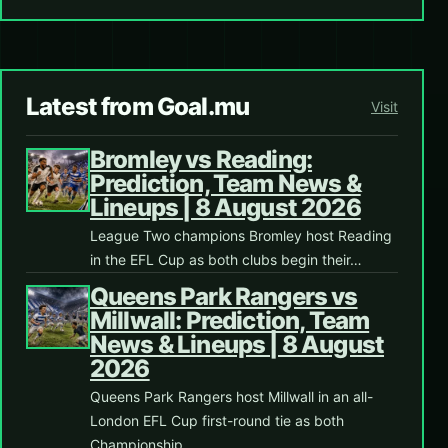
Latest from Goal.mu
Visit
Bromley vs Reading:
Prediction, Team News &
Lineups | 8 August 2026
League Two champions Bromley host Reading
in the EFL Cup as both clubs begin their…
Queens Park Rangers vs
Millwall: Prediction, Team
News & Lineups | 8 August
2026
Queens Park Rangers host Millwall in an all-
London EFL Cup first-round tie as both
Championship…