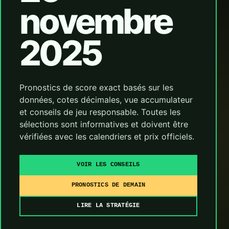
novembre
2025
Pronostics de score exact basés sur les
données, cotes décimales, vue accumulateur
et conseils de jeu responsable. Toutes les
sélections sont informatives et doivent être
vérifiées avec les calendriers et prix officiels.
VOIR LES CONSEILS
PRONOSTICS DE DEMAIN
LIRE LA STRATÉGIE