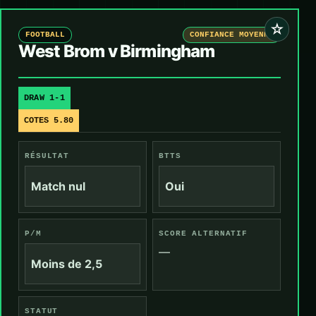
☆
FOOTBALL
CONFIANCE MOYENNE
West Brom v Birmingham
DRAW 1-1
COTES 5.80
RÉSULTAT
BTTS
Match nul
Oui
P/M
SCORE ALTERNATIF
—
Moins de 2,5
STATUT