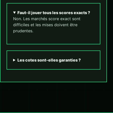
Faut-il jouer tous les scores exacts ?
Non. Les marchés score exact sont
difficiles et les mises doivent être
prudentes.
Les cotes sont-elles garanties ?