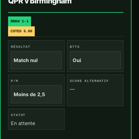
QPR v Birmingham
DRAW 1-1
COTES 5.80
RÉSULTAT
BTTS
Match nul
Oui
P/M
SCORE ALTERNATIF
—
Moins de 2,5
STATUT
En attente