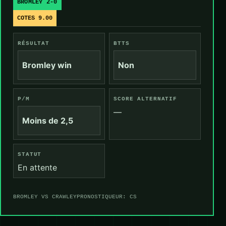
BROMLEY 2-0
COTES 9.00
RÉSULTAT
BTTS
Bromley win
Non
P/M
SCORE ALTERNATIF
—
Moins de 2,5
STATUT
En attente
BROMLEY VS CRAWLEY
PRONOSTIQUEUR: CS