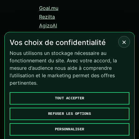
Goal.mu
Rezilta
AgizoAI
×
Vos choix de confidentialité
Nous utilisons un stockage nécessaire au
© 2026 Correct-Score.net. Tous droits réservés.
fonctionnement du site. Avec votre accord, la
mesure d’audience nous aide à comprendre
Version 4.0.12
l’utilisation et le marketing permet des offres
BeGambleAware
·
GamCare
pertinentes.
Gérer les cookies
TOUT ACCEPTER
Goal.mu
·
Rezilta
·
AgizoAI
REFUSER LES OPTIONS
PERSONNALISER