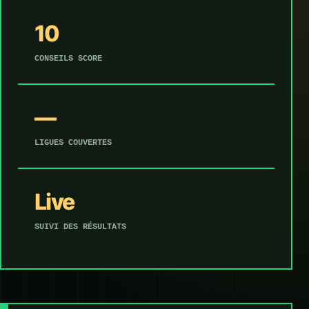
10
CONSEILS SCORE
—
LIGUES COUVERTES
Live
SUIVI DES RÉSULTATS