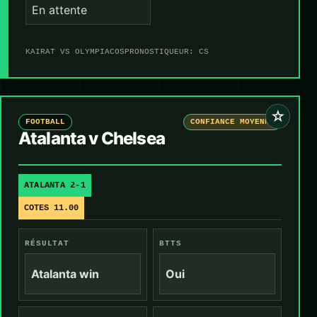
En attente
KAIRAT VS OLYMPIACOS
PRONOSTIQUEUR: CS
☆
FOOTBALL
CONFIANCE MOYENNE
Atalanta v Chelsea
ATALANTA 2-1
COTES 11.00
RÉSULTAT
BTTS
Atalanta win
Oui