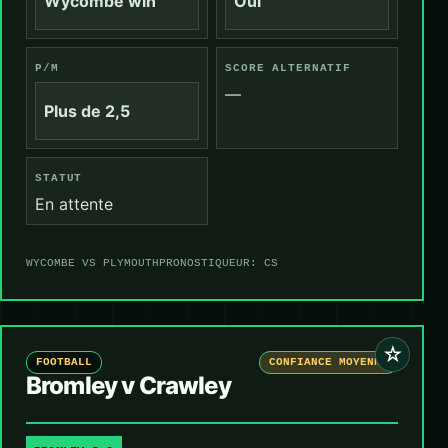
Wycombe win
Oui
P/M
SCORE ALTERNATIF
—
Plus de 2,5
STATUT
En attente
WYCOMBE VS PLYMOUTH
PRONOSTIQUEUR: CS
☆
FOOTBALL
CONFIANCE MOYENNE
Bromley v Crawley