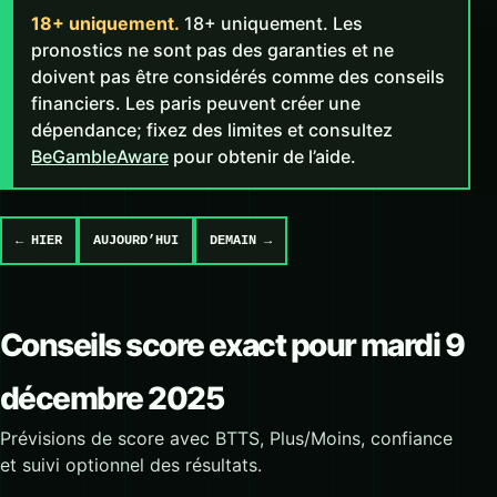
18+ uniquement.
18+ uniquement. Les
pronostics ne sont pas des garanties et ne
doivent pas être considérés comme des conseils
financiers. Les paris peuvent créer une
dépendance; fixez des limites et consultez
BeGambleAware
pour obtenir de l’aide.
← HIER
AUJOURD’HUI
DEMAIN →
Conseils score exact pour mardi 9
décembre 2025
Prévisions de score avec BTTS, Plus/Moins, confiance
et suivi optionnel des résultats.