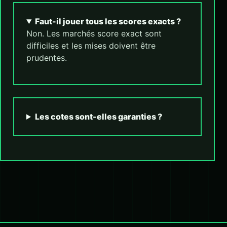
Faut-il jouer tous les scores exacts ?
Non. Les marchés score exact sont
difficiles et les mises doivent être
prudentes.
Les cotes sont-elles garanties ?