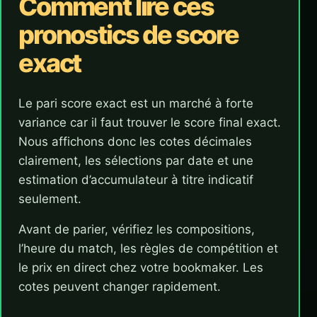
Comment lire ces
pronostics de score
exact
Le pari score exact est un marché à forte
variance car il faut trouver le score final exact.
Nous affichons donc les cotes décimales
clairement, les sélections par date et une
estimation d’accumulateur à titre indicatif
seulement.
Avant de parier, vérifiez les compositions,
l’heure du match, les règles de compétition et
le prix en direct chez votre bookmaker. Les
cotes peuvent changer rapidement.