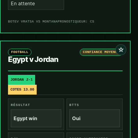
En attente
BOTEV VRATSA VS MONTANA
PRONOSTIQUEUR: CS
☆
FOOTBALL
CONFIANCE MOYENNE
Egypt v Jordan
JORDAN 2-1
COTES 13.00
RÉSULTAT
BTTS
Egypt win
Oui