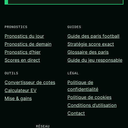
PRONOSTICS
GUIDES
Pronostics du jour
Guide des paris football
Pronostics de demain
Stratégie score exact
Pronostics d’hier
Glossaire des paris
Scores en direct
Guide du jeu responsable
OUTILS
LÉGAL
Convertisseur de cotes
Politique de
confidentialité
Calculateur EV
Politique de cookies
Mise & gains
Conditions d’utilisation
Contact
RÉSEAU