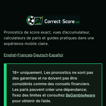
Pronostics de score exact, vues d’accumulateur,
calculateurs de paris et guides pratiques dans une
expérience mobile claire.
English
·
Français
·
Deutsch
·
Español
18+ uniquement. Les pronostics ne sont pas
des garanties et ne doivent pas être
considérés comme des conseils financiers.
Les paris peuvent créer une dépendance;
fixez des limites et consultez
BeGambleAware
pour obtenir de l’aide.