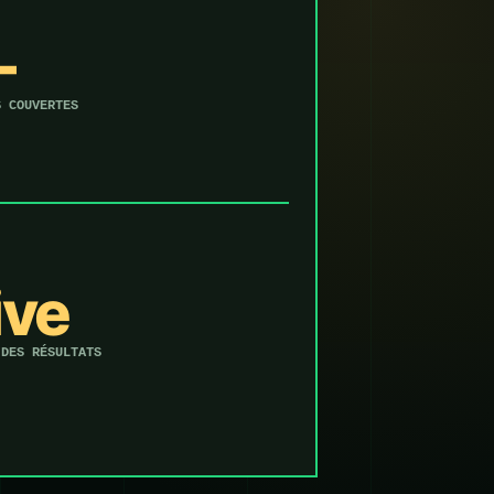
—
S COUVERTES
ive
 DES RÉSULTATS