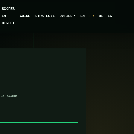
SCORES
EN
GUIDE
STRATÉGIE
OUTILS
EN
FR
DE
ES
DIRECT
ILS SCORE