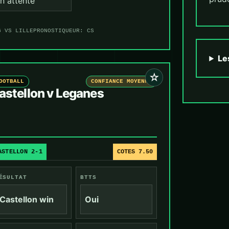
n attente
G VS LILLE
PRONOSTIQUEUR: CS
Le
☆
OOTBALL
CONFIANCE MOYENNE
astellon v Leganes
ASTELLON 2-1
COTES 7.50
ÉSULTAT
BTTS
Castellon win
Oui