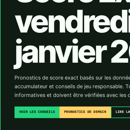
vendredi
janvier 
Pronostics de score exact basés sur les donnée
accumulateur et conseils de jeu responsable. To
informatives et doivent être vérifiées avec les ca
VOIR LES CONSEILS
PRONOSTICS DE DEMAIN
LIRE L