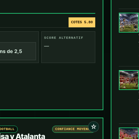
COTES 5.80
SCORE ALTERNATIF
—
ns de 2,5
☆
OOTBALL
CONFIANCE MOYENNE
isa v Atalanta