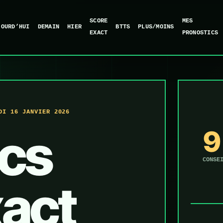
SCORE
MES
JOURD’HUI
DEMAIN
HIER
BTTS
PLUS/MOINS
EXACT
PRONOSTICS
DI 16 JANVIER 2026
ics
9
CONSE
xact