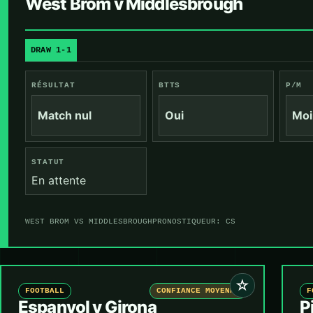
West Brom v Middlesbrough
DRAW 1-1
RÉSULTAT
BTTS
P/M
Match nul
Oui
Moi
STATUT
En attente
WEST BROM VS MIDDLESBROUGH
PRONOSTIQUEUR: CS
☆
FOOTBALL
CONFIANCE MOYENNE
F
Espanyol v Girona
P