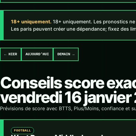
18+ uniquement.
18+ uniquement. Les pronostics ne s
Les paris peuvent créer une dépendance; fixez des li
← HIER
AUJOURD’HUI
DEMAIN →
Conseils score exa
vendredi 16 janvie
Prévisions de score avec BTTS, Plus/Moins, confiance et sui
FOOTBALL