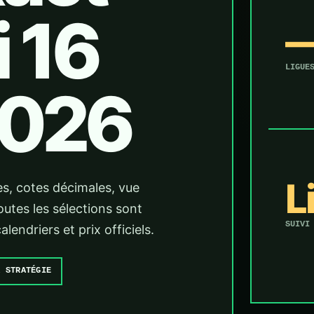
 16
LIGUE
2026
L
s, cotes décimales, vue
utes les sélections sont
SUIVI
lendriers et prix officiels.
A STRATÉGIE