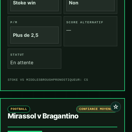
Stoke win
Non
P/M
SCORE ALTERNATIF
—
Plus de 2,5
STATUT
En attente
STOKE VS MIDDLESBROUGH
PRONOSTIQUEUR: CS
☆
FOOTBALL
CONFIANCE MOYENNE
Mirassol v Bragantino