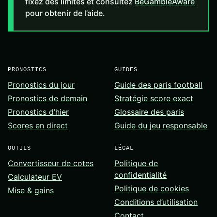
fixez des limites et consultez
BeGambleAware
pour obtenir de l’aide.
PRONOSTICS
GUIDES
Pronostics du jour
Guide des paris football
Pronostics de demain
Stratégie score exact
Pronostics d’hier
Glossaire des paris
Scores en direct
Guide du jeu responsable
OUTILS
LÉGAL
Convertisseur de cotes
Politique de
confidentialité
Calculateur EV
Politique de cookies
Mise & gains
Conditions d’utilisation
Contact