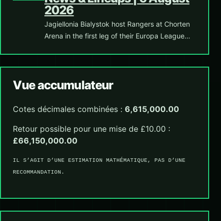
2026
Jagiellonia Bialystok host Rangers at Chorten
Arena in the first leg of their Europa League…
Vue accumulateur
Cotes décimales combinées :
6,615,000.00
Retour possible pour une mise de £10.00 :
£66,150,000.00
IL S’AGIT D’UNE ESTIMATION MATHÉMATIQUE, PAS D’UNE
RECOMMANDATION.