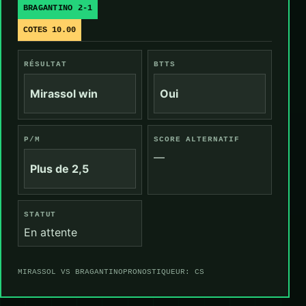
BRAGANTINO 2-1
COTES 10.00
RÉSULTAT
BTTS
Mirassol win
Oui
P/M
SCORE ALTERNATIF
—
Plus de 2,5
STATUT
En attente
MIRASSOL VS BRAGANTINO
PRONOSTIQUEUR: CS