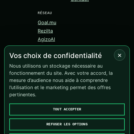
RÉSEAU
Goal.mu
Rezilta
AgizoAI
×
Vos choix de confidentialité
Nous utilisons un stockage nécessaire au
© 2026 Correct-Score.net. Tous droits réservés.
fonctionnement du site. Avec votre accord, la
mesure d’audience nous aide à comprendre
Version 4.0.12
l’utilisation et le marketing permet des offres
BeGambleAware
·
GamCare
pertinentes.
Gérer les cookies
TOUT ACCEPTER
Goal.mu
·
Rezilta
·
AgizoAI
REFUSER LES OPTIONS