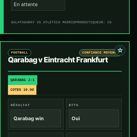
En attente
GALATASARAY VS ATLETICO MADRID
PRONOSTIQUEUR: CS
☆
FOOTBALL
CONFIANCE MOYENNE
Qarabag v Eintracht Frankfurt
QARABAG 2-1
COTES 10.00
RÉSULTAT
BTTS
Qarabag win
Oui