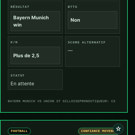
RÉSULTAT
BTTS
Bayern Munich
Non
win
P/M
SCORE ALTERNATIF
—
Plus de 2,5
STATUT
En attente
BAYERN MUNICH VS UNION ST GILLOISE
PRONOSTIQUEUR: CS
☆
FOOTBALL
CONFIANCE MOYENNE