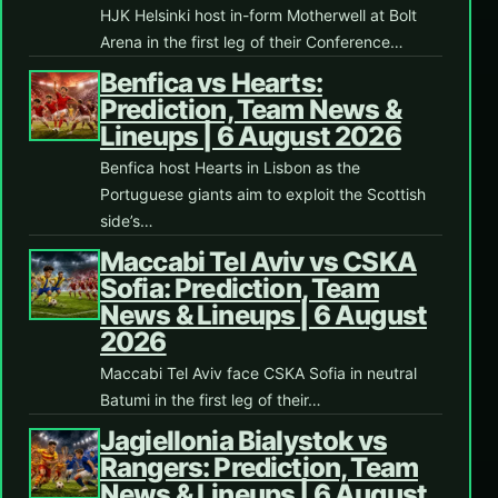
HJK Helsinki host in-form Motherwell at Bolt
Arena in the first leg of their Conference…
Benfica vs Hearts:
Prediction, Team News &
Lineups | 6 August 2026
Benfica host Hearts in Lisbon as the
Portuguese giants aim to exploit the Scottish
side’s…
Maccabi Tel Aviv vs CSKA
Sofia: Prediction, Team
News & Lineups | 6 August
2026
Maccabi Tel Aviv face CSKA Sofia in neutral
Batumi in the first leg of their…
Jagiellonia Bialystok vs
Rangers: Prediction, Team
News & Lineups | 6 August