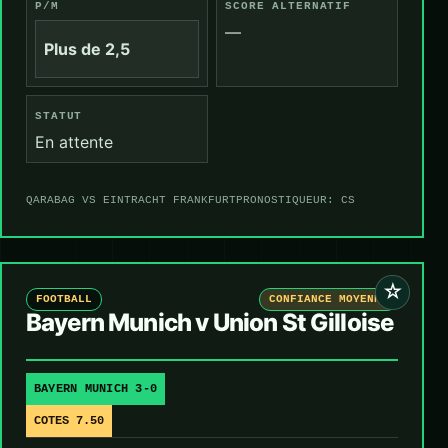
P/M
SCORE ALTERNATIF
—
Plus de 2,5
STATUT
En attente
QARABAG VS EINTRACHT FRANKFURT
PRONOSTIQUEUR: CS
☆
FOOTBALL
CONFIANCE MOYENNE
Bayern Munich v Union St Gilloise
BAYERN MUNICH 3-0
COTES 7.50