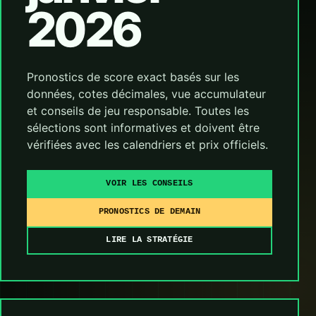
2026
Pronostics de score exact basés sur les
données, cotes décimales, vue accumulateur
et conseils de jeu responsable. Toutes les
sélections sont informatives et doivent être
vérifiées avec les calendriers et prix officiels.
VOIR LES CONSEILS
PRONOSTICS DE DEMAIN
LIRE LA STRATÉGIE