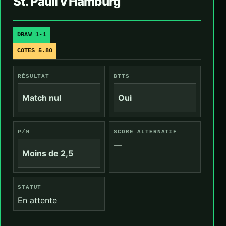
St. Pauli v Hamburg
DRAW 1-1
COTES 5.80
RÉSULTAT
BTTS
Match nul
Oui
P/M
SCORE ALTERNATIF
—
Moins de 2,5
STATUT
En attente