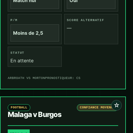
Match nul
Oui
P/M
SCORE ALTERNATIF
—
Moins de 2,5
STATUT
En attente
ARBROATH VS MORTON
PRONOSTIQUEUR: CS
☆
FOOTBALL
CONFIANCE MOYENNE
Malaga v Burgos