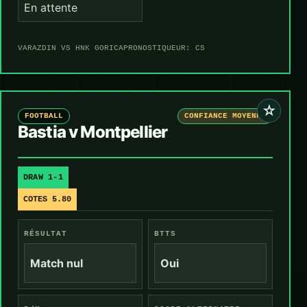
En attente
VARAZDIN VS HNK GORICA
PRONOSTIQUEUR: CS
☆
FOOTBALL
CONFIANCE MOYENNE
Bastia v Montpellier
DRAW 1-1
COTES 5.80
RÉSULTAT
BTTS
Match nul
Oui