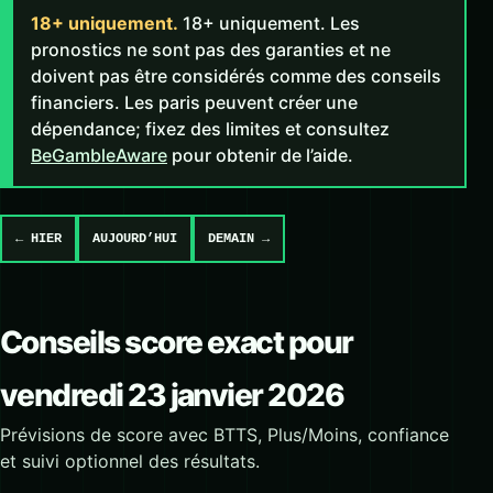
18+ uniquement.
18+ uniquement. Les
pronostics ne sont pas des garanties et ne
doivent pas être considérés comme des conseils
financiers. Les paris peuvent créer une
dépendance; fixez des limites et consultez
BeGambleAware
pour obtenir de l’aide.
← HIER
AUJOURD’HUI
DEMAIN →
Conseils score exact pour
vendredi 23 janvier 2026
Prévisions de score avec BTTS, Plus/Moins, confiance
et suivi optionnel des résultats.