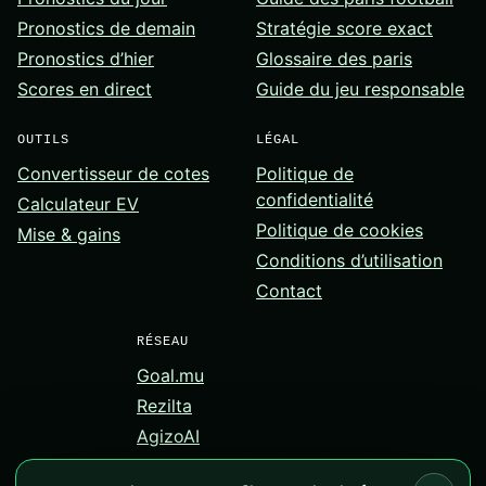
Pronostics de demain
Stratégie score exact
Pronostics d’hier
Glossaire des paris
Scores en direct
Guide du jeu responsable
OUTILS
LÉGAL
Convertisseur de cotes
Politique de
confidentialité
Calculateur EV
Politique de cookies
Mise & gains
Conditions d’utilisation
Contact
RÉSEAU
Goal.mu
Rezilta
AgizoAI