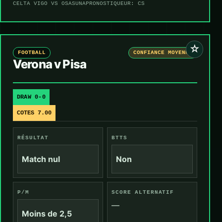
CELTA VIGO VS OSASUNA
PRONOSTIQUEUR: CS
☆
FOOTBALL
CONFIANCE MOYENNE
Verona v Pisa
DRAW 0-0
COTES 7.00
RÉSULTAT
BTTS
Match nul
Non
P/M
SCORE ALTERNATIF
—
Moins de 2,5