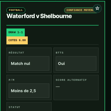
☆
FOOTBALL
CONFIANCE MOYENNE
Waterford v Shelbourne
DRAW 1-1
COTES 6.00
RÉSULTAT
BTTS
Match nul
Oui
P/M
SCORE ALTERNATIF
—
Moins de 2,5
STATUT