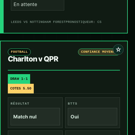
En attente
LEEDS VS NOTTINGHAM FOREST
PRONOSTIQUEUR: CS
☆
FOOTBALL
CONFIANCE MOYENNE
Charlton v QPR
DRAW 1-1
COTES 5.50
RÉSULTAT
BTTS
Match nul
Oui