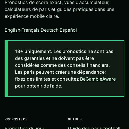
Pronostics de score exact, vues d’accumulateur,
calculateurs de paris et guides pratiques dans une
expérience mobile claire.
English
·
Français
·
Deutsch
·
Español
18+ uniquement. Les pronostics ne sont pas
des garanties et ne doivent pas être
considérés comme des conseils financiers.
Les paris peuvent créer une dépendance;
fixez des limites et consultez
BeGambleAware
pour obtenir de l’aide.
PRONOSTICS
GUIDES
Pronostics du jour
Guide des paris football