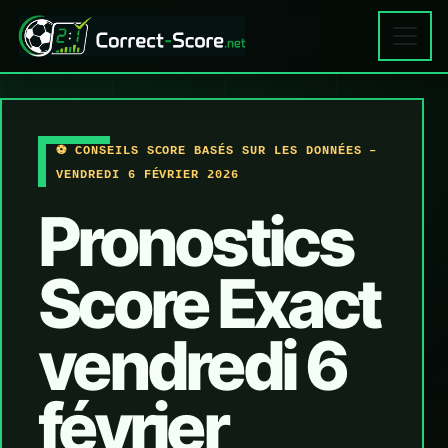
⚽ CONSEILS SCORE BASÉS SUR LES DONNÉES –
VENDREDI 6 FÉVRIER 2026
Pronostics
Score Exact
vendredi 6
février