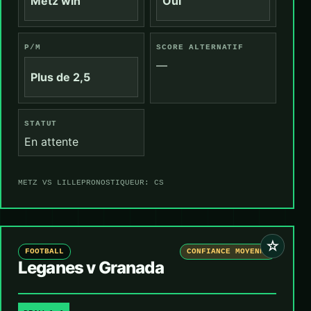
Metz win
Oui
P/M
SCORE ALTERNATIF
—
Plus de 2,5
STATUT
En attente
METZ VS LILLE
PRONOSTIQUEUR: CS
☆
FOOTBALL
CONFIANCE MOYENNE
Leganes v Granada