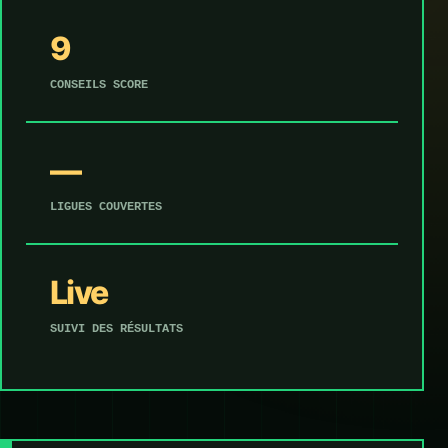
9
CONSEILS SCORE
—
LIGUES COUVERTES
Live
SUIVI DES RÉSULTATS