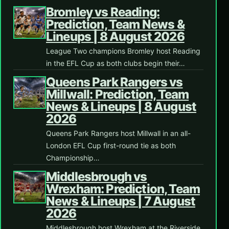
Bromley vs Reading:
Prediction, Team News &
Lineups | 8 August 2026
League Two champions Bromley host Reading
in the EFL Cup as both clubs begin their…
Queens Park Rangers vs
Millwall: Prediction, Team
News & Lineups | 8 August
2026
Queens Park Rangers host Millwall in an all-
London EFL Cup first-round tie as both
Championship…
Middlesbrough vs
Wrexham: Prediction, Team
News & Lineups | 7 August
2026
Middlesbrough host Wrexham at the Riverside