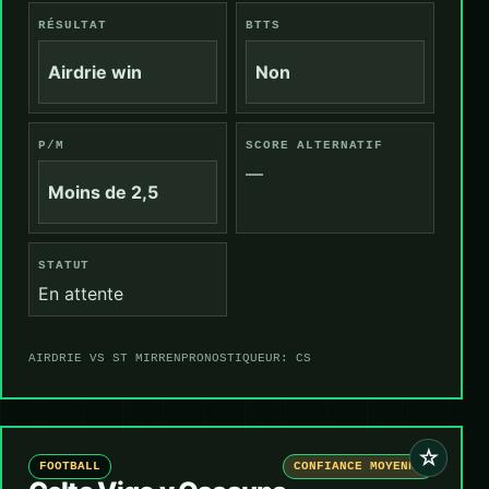
RÉSULTAT
BTTS
Airdrie win
Non
P/M
SCORE ALTERNATIF
—
Moins de 2,5
STATUT
En attente
AIRDRIE VS ST MIRREN
PRONOSTIQUEUR: CS
☆
FOOTBALL
CONFIANCE MOYENNE