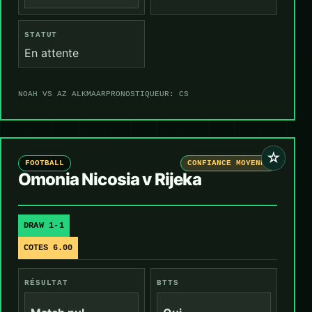
STATUT
En attente
NOAH VS AZ ALKMAAR
PRONOSTIQUEUR: CS
☆
FOOTBALL
CONFIANCE MOYENNE
Omonia Nicosia v Rijeka
DRAW 1-1
COTES 6.00
RÉSULTAT
BTTS