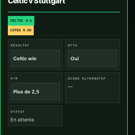
Celtic v Stuttgart
CELTIC 2-1
COTES 9.00
RÉSULTAT
BTTS
Celtic win
Oui
P/M
SCORE ALTERNATIF
—
Plus de 2,5
STATUT
En attente