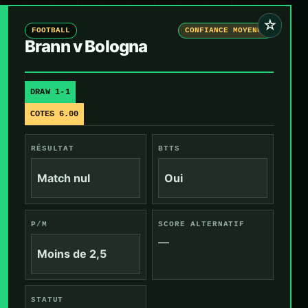
☆
FOOTBALL
CONFIANCE MOYENNE
Brann v Bologna
DRAW 1-1
COTES 6.00
RÉSULTAT
BTTS
Match nul
Oui
P/M
SCORE ALTERNATIF
—
Moins de 2,5
STATUT