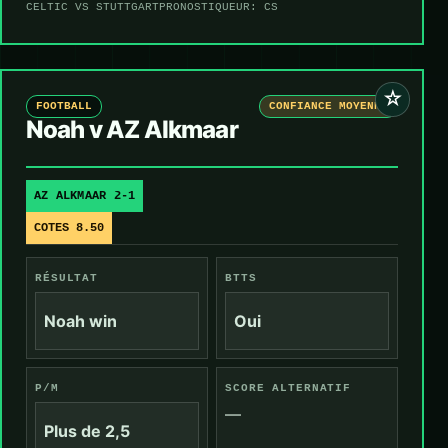
CELTIC VS STUTTGART
PRONOSTIQUEUR: CS
☆
FOOTBALL
CONFIANCE MOYENNE
Noah v AZ Alkmaar
AZ ALKMAAR 2-1
COTES 8.50
RÉSULTAT
BTTS
Noah win
Oui
P/M
SCORE ALTERNATIF
—
Plus de 2,5