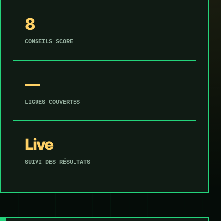
8
CONSEILS SCORE
—
LIGUES COUVERTES
Live
SUIVI DES RÉSULTATS