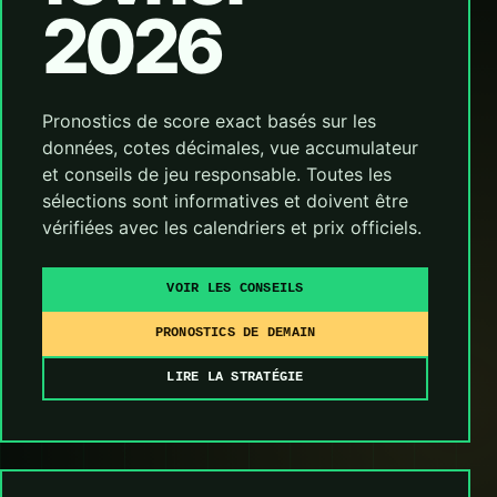
2026
Pronostics de score exact basés sur les
données, cotes décimales, vue accumulateur
et conseils de jeu responsable. Toutes les
sélections sont informatives et doivent être
vérifiées avec les calendriers et prix officiels.
VOIR LES CONSEILS
PRONOSTICS DE DEMAIN
LIRE LA STRATÉGIE