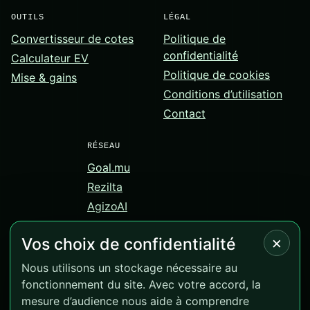
OUTILS
LÉGAL
Convertisseur de cotes
Politique de
confidentialité
Calculateur EV
Politique de cookies
Mise & gains
Conditions d’utilisation
Contact
RÉSEAU
Goal.mu
Rezilta
AgizoAI
×
Vos choix de confidentialité
Nous utilisons un stockage nécessaire au
© 2026 Correct-Score.net. Tous droits réservés.
fonctionnement du site. Avec votre accord, la
mesure d’audience nous aide à comprendre
Version 4.0.12