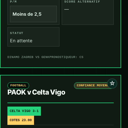
P/M
SCORE ALTERNATIF
—
Moins de 2,5
STATUT
En attente
DINAMO ZAGREB VS GENK
PRONOSTIQUEUR: CS
☆
FOOTBALL
CONFIANCE MOYENNE
PAOK v Celta Vigo
CELTA VIGO 3-1
COTES 23.00