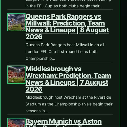
in the EFL Cup as both clubs begin their…
Queens Park Rangers vs
Millwall: Prediction, Team
News & Lineups | 8 August
2026
Queens Park Rangers host Millwall in an all-
London EFL Cup first-round tie as both
Championship…
Middlesbrough vs
Wrexham: Prediction, Team
News & Lineups | 7 August
2026
Middlesbrough host Wrexham at the Riverside
Stadium as the Championship rivals begin their
seasons in…
Bayern Munich vs Aston