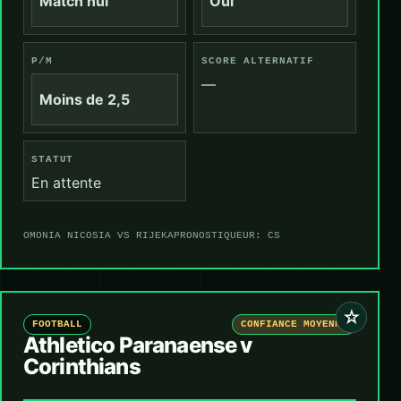
Match nul
Oui
P/M
SCORE ALTERNATIF
—
Moins de 2,5
STATUT
En attente
OMONIA NICOSIA VS RIJEKA
PRONOSTIQUEUR: CS
☆
FOOTBALL
CONFIANCE MOYENNE
Athletico Paranaense v
Corinthians