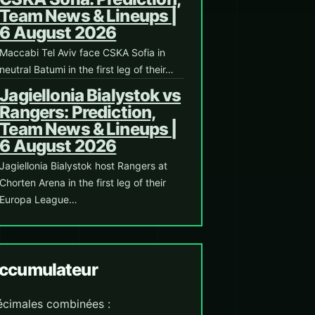
Team News & Lineups |
6 August 2026
Maccabi Tel Aviv face CSKA Sofia in
neutral Batumi in the first leg of their…
Jagiellonia Bialystok vs
Rangers: Prediction,
Team News & Lineups |
6 August 2026
Jagiellonia Bialystok host Rangers at
Chorten Arena in the first leg of their
Europa League…
ccumulateur
écimales combinées :