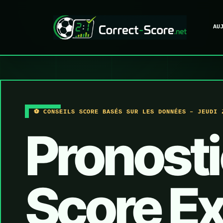
AU
⚽ CONSEILS SCORE BASÉS SUR LES DONNÉES – JEUDI 
Pronost
Score E