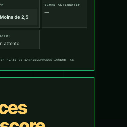
/M
SCORE ALTERNATIF
—
Moins de 2,5
TATUT
n attente
VER PLATE VS BANFIELD
PRONOSTIQUEUR: CS
 ces
 score