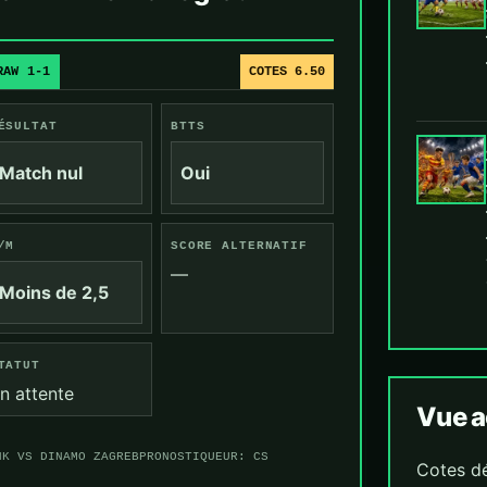
RAW 1-1
COTES 6.50
ÉSULTAT
BTTS
Match nul
Oui
/M
SCORE ALTERNATIF
—
Moins de 2,5
TATUT
n attente
Vue a
NK VS DINAMO ZAGREB
PRONOSTIQUEUR: CS
Cotes d