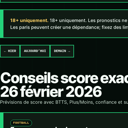
18+ uniquement.
18+ uniquement. Les pronostics ne s
Les paris peuvent créer une dépendance; fixez des li
← HIER
AUJOURD’HUI
DEMAIN →
Conseils score exac
26 février 2026
Prévisions de score avec BTTS, Plus/Moins, confiance et sui
FOOTBALL