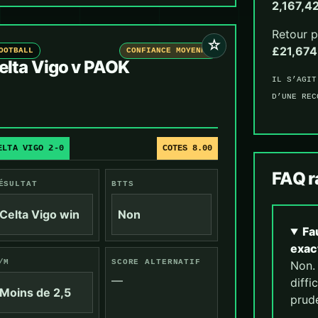
2,167,4
Retour p
☆
£21,674
OOTBALL
CONFIANCE MOYENNE
elta Vigo v PAOK
IL S’AGIT
D’UNE REC
ELTA VIGO 2-0
COTES 8.00
FAQ r
ÉSULTAT
BTTS
Celta Vigo win
Non
Fa
exac
/M
SCORE ALTERNATIF
Non.
—
diffi
Moins de 2,5
prud