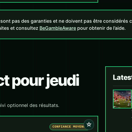
ont pas des garanties et ne doivent pas être considérés 
mites et consultez
BeGambleAware
pour obtenir de l’aide.
t pour jeudi
Lates
vi optionnel des résultats.
☆
CONFIANCE MOYENNE