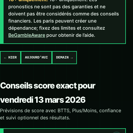
pronostics ne sont pas des garanties et ne
doivent pas être considérés comme des conseils
financiers. Les paris peuvent créer une
dépendance; fixez des limites et consultez
BeGambleAware
pour obtenir de l’aide.
← HIER
AUJOURD’HUI
DEMAIN →
Conseils score exact pour
vendredi 13 mars 2026
Prévisions de score avec BTTS, Plus/Moins, confiance
et suivi optionnel des résultats.