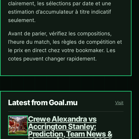
clairement, les sélections par date et une
estimation d’accumulateur à titre indicatif
seulement.
Avant de parier, vérifiez les compositions,
l’heure du match, les règles de compétition et
le prix en direct chez votre bookmaker. Les
cotes peuvent changer rapidement.
Latest from Goal.mu
Visit
Crewe Alexandra vs
Accrington Stanley:
Prediction, Team News &