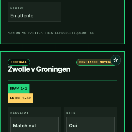
STATUT
En attente
MORTON VS PARTICK THISTLE
PRONOSTIQUEUR: CS
☆
FOOTBALL
CONFIANCE MOYENNE
Zwolle v Groningen
DRAW 1-1
COTES 6.50
RÉSULTAT
BTTS
Match nul
Oui