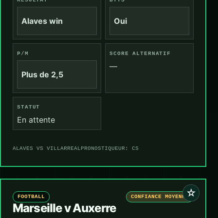
RÉSULTAT
BTTS
Alaves win
Oui
P/M
SCORE ALTERNATIF
—
Plus de 2,5
STATUT
En attente
ALAVES VS VILLARREAL
PRONOSTIQUEUR: CS
☆
FOOTBALL
CONFIANCE MOYENNE
Marseille v Auxerre