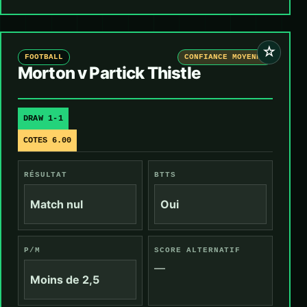
☆
FOOTBALL
CONFIANCE MOYENNE
Morton v Partick Thistle
DRAW 1-1
COTES 6.00
RÉSULTAT
BTTS
Match nul
Oui
P/M
SCORE ALTERNATIF
—
Moins de 2,5