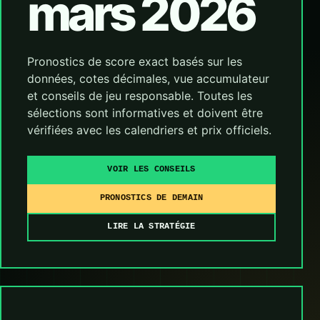
mars 2026
Pronostics de score exact basés sur les
données, cotes décimales, vue accumulateur
et conseils de jeu responsable. Toutes les
sélections sont informatives et doivent être
vérifiées avec les calendriers et prix officiels.
VOIR LES CONSEILS
PRONOSTICS DE DEMAIN
LIRE LA STRATÉGIE