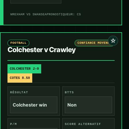
WREXHAM VS SWANSEA
PRONOSTIQUEUR: CS
☆
FOOTBALL
CONFIANCE MOYENNE
Colchester v Crawley
COLCHESTER 2-0
COTES 8.50
RÉSULTAT
BTTS
Colchester win
Non
P/M
SCORE ALTERNATIF