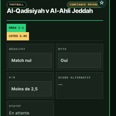
☆
FOOTBALL
CONFIANCE MOYENNE
Al-Qadisiyah v Al-Ahli Jeddah
DRAW 1-1
COTES 5.80
RÉSULTAT
BTTS
Match nul
Oui
P/M
SCORE ALTERNATIF
—
Moins de 2,5
STATUT
En attente