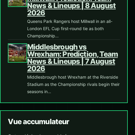
News & Lineups | 8 August
2026
Queens Park Rangers host Millwall in an all-
London EFL Cup first-round tie as both
Championship…
Middlesbrough vs
Wrexham: Prediction, Team
News & Lineups | 7 August
2026
Middlesbrough host Wrexham at the Riverside
Stadium as the Championship rivals begin their
seasons in…
Vue accumulateur