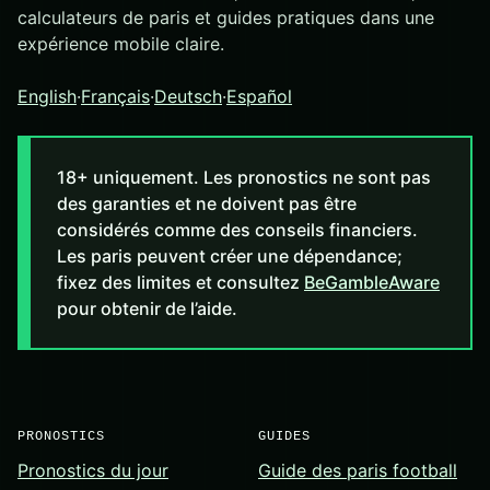
calculateurs de paris et guides pratiques dans une
expérience mobile claire.
English
·
Français
·
Deutsch
·
Español
18+ uniquement. Les pronostics ne sont pas
des garanties et ne doivent pas être
considérés comme des conseils financiers.
Les paris peuvent créer une dépendance;
fixez des limites et consultez
BeGambleAware
pour obtenir de l’aide.
PRONOSTICS
GUIDES
Pronostics du jour
Guide des paris football