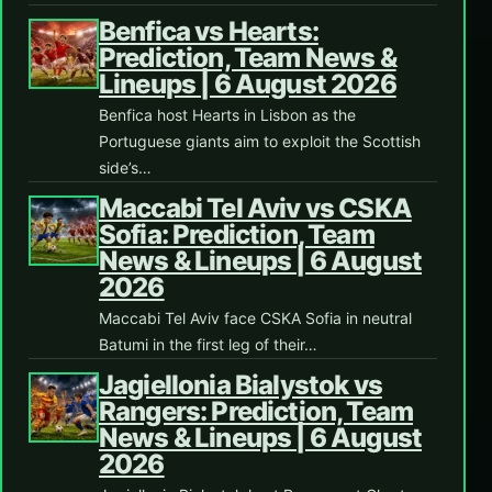
Benfica vs Hearts:
Prediction, Team News &
Lineups | 6 August 2026
Benfica host Hearts in Lisbon as the
Portuguese giants aim to exploit the Scottish
side’s…
Maccabi Tel Aviv vs CSKA
Sofia: Prediction, Team
News & Lineups | 6 August
2026
Maccabi Tel Aviv face CSKA Sofia in neutral
Batumi in the first leg of their…
Jagiellonia Bialystok vs
Rangers: Prediction, Team
News & Lineups | 6 August
2026