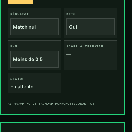
RÉSULTAT
BTTS
Match nul
Oui
P/M
SCORE ALTERNATIF
—
Moins de 2,5
STATUT
En attente
AL NAJAF FC VS BAGHDAD FC
PRONOSTIQUEUR: CS