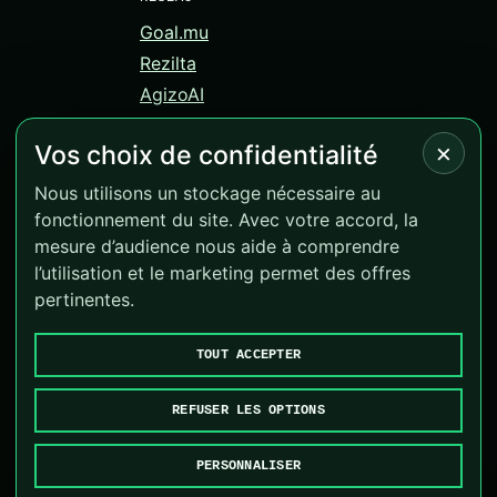
Goal.mu
Rezilta
AgizoAI
×
Vos choix de confidentialité
Nous utilisons un stockage nécessaire au
© 2026 Correct-Score.net. Tous droits réservés.
fonctionnement du site. Avec votre accord, la
mesure d’audience nous aide à comprendre
Version 4.0.10
l’utilisation et le marketing permet des offres
BeGambleAware
·
GamCare
pertinentes.
Gérer les cookies
TOUT ACCEPTER
Goal.mu
·
Rezilta
·
AgizoAI
REFUSER LES OPTIONS
PERSONNALISER