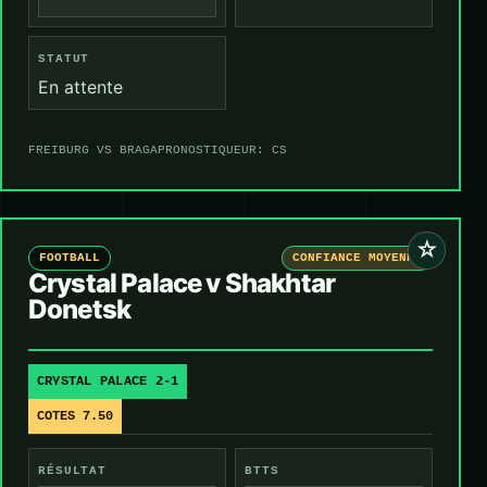
STATUT
En attente
FREIBURG VS BRAGA
PRONOSTIQUEUR: CS
☆
FOOTBALL
CONFIANCE MOYENNE
Crystal Palace v Shakhtar
Donetsk
CRYSTAL PALACE 2-1
COTES 7.50
RÉSULTAT
BTTS