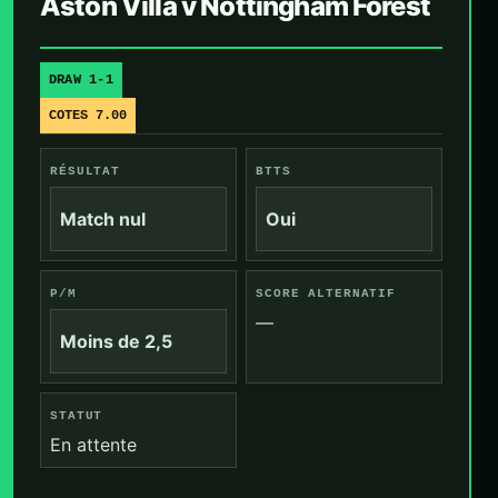
Aston Villa v Nottingham Forest
DRAW 1-1
COTES 7.00
RÉSULTAT
BTTS
Match nul
Oui
P/M
SCORE ALTERNATIF
—
Moins de 2,5
STATUT
En attente