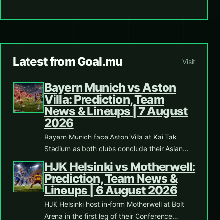
Latest from Goal.mu
Visit
Bayern Munich vs Aston
Villa: Prediction, Team
News & Lineups | 7 August
2026
Bayern Munich face Aston Villa at Kai Tak
Stadium as both clubs conclude their Asian…
HJK Helsinki vs Motherwell:
Prediction, Team News &
Lineups | 6 August 2026
HJK Helsinki host in-form Motherwell at Bolt
Arena in the first leg of their Conference…