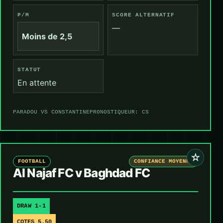
P/M
SCORE ALTERNATIF
—
Moins de 2,5
STATUT
En attente
PARADOU VS CONSTANTINE
PRONOSTIQUEUR: CS
☆
FOOTBALL
CONFIANCE MOYENNE
Al Najaf FC v Baghdad FC
DRAW 1-1
COTES 5.50