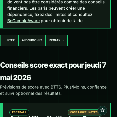
doivent pas être considérés comme des conseils
financiers. Les paris peuvent créer une
dépendance; fixez des limites et consultez
BeGambleAware
pour obtenir de l’aide.
← HIER
AUJOURD’HUI
DEMAIN →
Conseils score exact pour jeudi 7
mai 2026
Prévisions de score avec BTTS, Plus/Moins, confiance
et suivi optionnel des résultats.
☆
FOOTBALL
CONFIANCE MOYENNE