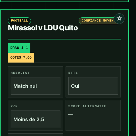
☆
FOOTBALL
CONFIANCE MOYENNE
Mirassol v LDU Quito
DRAW 1-1
COTES 7.00
RÉSULTAT
BTTS
Match nul
Oui
P/M
SCORE ALTERNATIF
—
Moins de 2,5