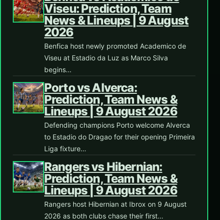
Viseu: Prediction, Team
News & Lineups | 9 August
2026
Benfica host newly promoted Academico de
Viseu at Estadio da Luz as Marco Silva
begins…
Porto vs Alverca:
Prediction, Team News &
Lineups | 9 August 2026
Defending champions Porto welcome Alverca
to Estadio do Dragao for their opening Primeira
Liga fixture…
Rangers vs Hibernian:
Prediction, Team News &
Lineups | 9 August 2026
Rangers host Hibernian at Ibrox on 9 August
2026 as both clubs chase their first…