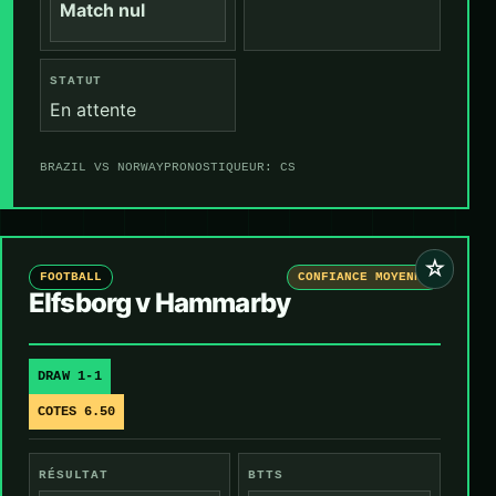
Match nul
STATUT
En attente
BRAZIL VS NORWAY
PRONOSTIQUEUR: CS
☆
FOOTBALL
CONFIANCE MOYENNE
Elfsborg v Hammarby
DRAW 1-1
COTES 6.50
RÉSULTAT
BTTS