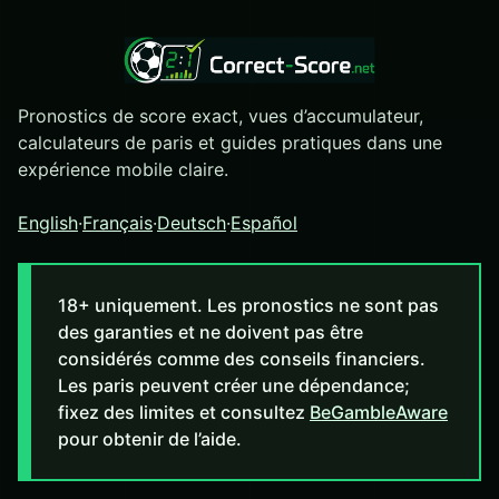
Pronostics de score exact, vues d’accumulateur,
calculateurs de paris et guides pratiques dans une
expérience mobile claire.
English
·
Français
·
Deutsch
·
Español
18+ uniquement. Les pronostics ne sont pas
des garanties et ne doivent pas être
considérés comme des conseils financiers.
Les paris peuvent créer une dépendance;
fixez des limites et consultez
BeGambleAware
pour obtenir de l’aide.