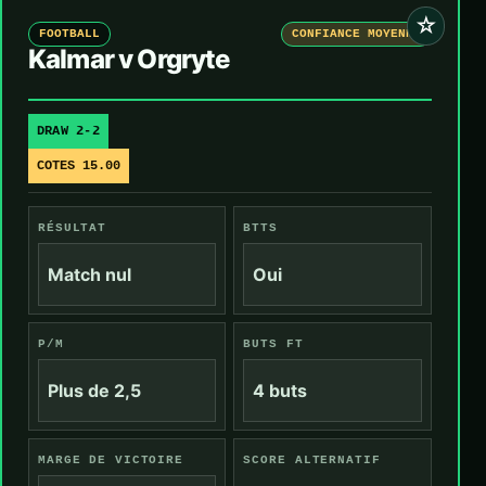
☆
FOOTBALL
CONFIANCE MOYENNE
Kalmar v Orgryte
DRAW 2-2
COTES 15.00
RÉSULTAT
BTTS
Match nul
Oui
P/M
BUTS FT
Plus de 2,5
4 buts
MARGE DE VICTOIRE
SCORE ALTERNATIF