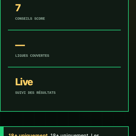
7
CONSEILS SCORE
—
LIGUES COUVERTES
Live
SUIVI DES RÉSULTATS
18+ uniquement.
18+ uniquement. Les