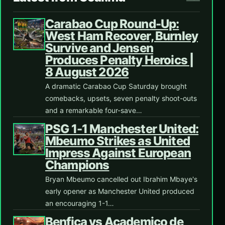
Carabao Cup Round-Up:
West Ham Recover, Burnley
Survive and Jensen
Produces Penalty Heroics |
8 August 2026
A dramatic Carabao Cup Saturday brought
comebacks, upsets, seven penalty shoot-outs
and a remarkable four-save…
PSG 1-1 Manchester United:
Mbeumo Strikes as United
Impress Against European
Champions
Bryan Mbeumo cancelled out Ibrahim Mbaye's
early opener as Manchester United produced
an encouraging 1-1…
Benfica vs Academico de